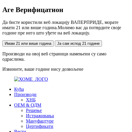
Аге Верифицатион
Да бисте користили веб локацију ВАПЕРПРИДЕ, морате
имати 21 или више година.Молимо вас да потврдите своје
године пре него што уђете на веб локацију.
Имам 21 или више година
Ја сам испод 21 године
Производи на овој веб страници намењени су само
одраслима.
Извините, ваше године нису дозвољене
Кућа
Производи
ХНБ
ОЕМ & ОДМ
Решење
Истраживања
Мануфацтуре
Цертификати
Вести