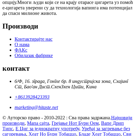
опцију.Многи људи који се на крају отарасе цигарета уз помоћ
е-цигарета уверени су да технологија вапинга има потенцијал
да спаси милионе живота.
Производи
Контактирајте нас
О нама
ФАКс
Обилазак фабрике
контакт
6/Ф, 16. зграда, Гонгхе бр. 8 индустријска зона, Схајинг
Ст, Бао'ан Дист.СхенЗхен Цити, Кина
+8613928423393
marketing@hitaste.net
© Ауторско право - 2010-2022 : Сва права задржана.
Најновији
производи
,
Мапа сајта
,
Грејање Нот Бурн Оем
,
Вапе Дрип
Типс
,
Е Циг за једнократну употребу
,
Уређај за загревање без
сагоревања
,
Хеат Но Бурн Тобаццо
,
Бладе Хеат Тобаццо
,
Сви