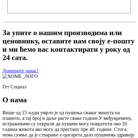
За упите о нашим производима или
ценовнику, оставите нам своју е-пошту
и ми ћемо вас контактирати у року од
24 сата.
Донирајте данас!
Гет Социал
О нама
Више од 15 људи умрло је од пушења сваког минута на
планети, а тај број и даље расте сваке године.У међувремену,
истраживачи су открили да пушачи могу повратити око 10
година живота ако могу да престану пре 40. године. Стога,
нема сумње да је стварање е-цигарета дало пушачима здравију