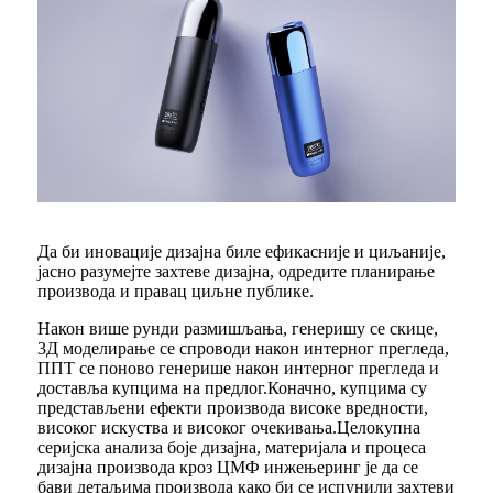
Да би иновације дизајна биле ефикасније и циљаније,
јасно разумејте захтеве дизајна, одредите планирање
производа и правац циљне публике.
Након више рунди размишљања, генеришу се скице,
3Д моделирање се спроводи након интерног прегледа,
ППТ се поново генерише након интерног прегледа и
доставља купцима на предлог.Коначно, купцима су
представљени ефекти производа високе вредности,
високог искуства и високог очекивања.Целокупна
серијска анализа боје дизајна, материјала и процеса
дизајна производа кроз ЦМФ инжењеринг је да се
бави детаљима производа како би се испунили захтеви