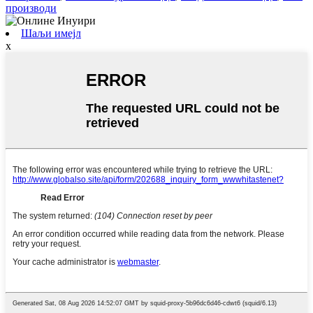
производи
Шаљи имејл
x