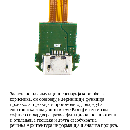
Засновано на симулацији сценарија коришћења
корисника, он обезбеђује дефиниције функција
производа и развија и производи одговарајућа
електронска кола у исто време.Развој и тестирање
софтвера и хардвера, развој функционалног прототипа
и отклањање грешака и друга свеобухватна
решења.Архитектура информација и анализа процеса,