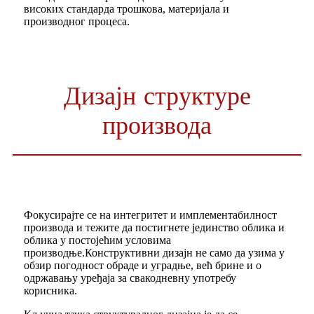
високих стандарда трошкова, материјала и
производног процеса.
Дизајн структуре
производа
Фокусирајте се на интегритет и имплементабилност
производа и тежите да постигнете јединство облика и
облика у постојећим условима
производње.Конструктивни дизајн не само да узима у
обзир погодност обраде и уградње, већ брине и о
одржавању уређаја за свакодневну употребу
корисника.