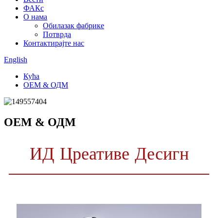
ФАКс
О нама
Обилазак фабрике
Потврда
Контактирајте нас
English
Кућа
ОЕМ & ОДМ
ОЕМ & ОДМ
ИД Цреативе Десигн