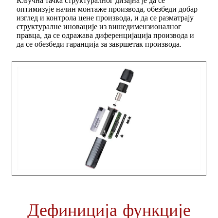
Кључна тачка структуралног дизајна је да се
оптимизује начин монтаже производа, обезбеди добар
изглед и контрола цене производа, и да се разматрају
структуралне иновације из вишедимензионалног
правца, да се одражава диференцијација производа и
да се обезбеди гаранција за завршетак производа.
Дефиниција функције