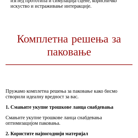
изглед прототипа и симулација сцене, корисничко
искуство и истраживање интеракције.
Комплетна решења за
паковање
Пружамо комплетна решења за паковање како бисмо
створили идеалну вредност за вас.
1. Смањите укупне трошкове ланца снабдевања
Смањите укупне трошкове ланца снабдевања
оптимизацијом паковања.
2. Користите најпогоднији материјал