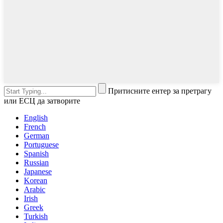
Притисните ентер за претрагу
или ЕСЦ да затворите
English
French
German
Portuguese
Spanish
Russian
Japanese
Korean
Arabic
Irish
Greek
Turkish