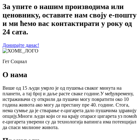
За упите о нашим производима или
ценовнику, оставите нам своју е-пошту
и ми ћемо вас контактирати у року од
24 сата.
Донирајте данас!
Гет Социал
О нама
Више од 15 људи умрло је од пушења сваког минута на
планети, а тај број и даље расте сваке године.У међувремену,
истраживачи су открили да пушачи могу повратити око 10
година живота ако могу да престану пре 40. године. Стога,
нема сумње да је стварање е-цигарета дало пушачима здравију
опцију.Многи људи који се на крају отарасе цигарета уз помоћ
е-цигарета уверени су да технологија вапинга има потенцијал
да спаси милионе живота.