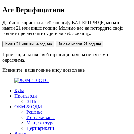
Аге Верифицатион
Да бисте користили веб локацију ВАПЕРПРИДЕ, морате
имати 21 или више година.Молимо вас да потврдите своје
године пре него што уђете на веб локацију.
Имам 21 или више година
Ја сам испод 21 године
Производи на овој веб страници намењени су само
одраслима.
Извините, ваше године нису дозвољене
Кућа
Производи
ХНБ
ОЕМ & ОДМ
Решење
Истраживања
Мануфацтуре
Цертификати
Вести