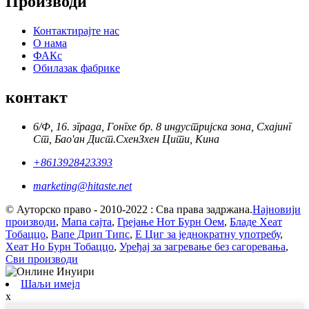
Производи
Контактирајте нас
О нама
ФАКс
Обилазак фабрике
контакт
6/Ф, 16. зграда, Гонгхе бр. 8 индустријска зона, Схајинг
Ст, Бао'ан Дист.СхенЗхен Цити, Кина
+8613928423393
marketing@hitaste.net
© Ауторско право - 2010-2022 : Сва права задржана.
Најновији
производи
,
Мапа сајта
,
Грејање Нот Бурн Оем
,
Бладе Хеат
Тобаццо
,
Вапе Дрип Типс
,
Е Циг за једнократну употребу
,
Хеат Но Бурн Тобаццо
,
Уређај за загревање без сагоревања
,
Сви производи
Шаљи имејл
x