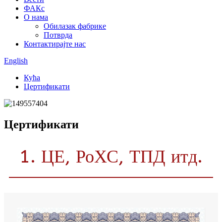
ФАКс
О нама
Обилазак фабрике
Потврда
Контактирајте нас
English
Кућа
Цертификати
Цертификати
1. ЦЕ, РоХС, ТПД итд.