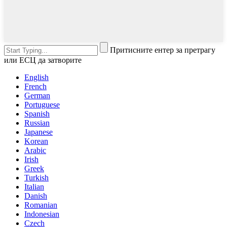
Притисните ентер за претрагу
или ЕСЦ да затворите
English
French
German
Portuguese
Spanish
Russian
Japanese
Korean
Arabic
Irish
Greek
Turkish
Italian
Danish
Romanian
Indonesian
Czech